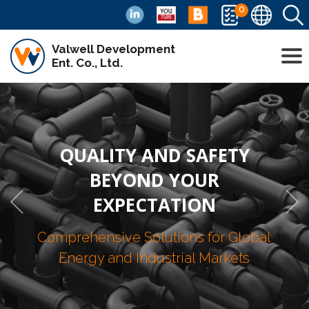
0
Valwell Development
Ent. Co., Ltd.
QUALITY AND SAFETY
BEYOND YOUR
EXPECTATION
Comprehensive Solutions for Global
Energy and Industrial Markets