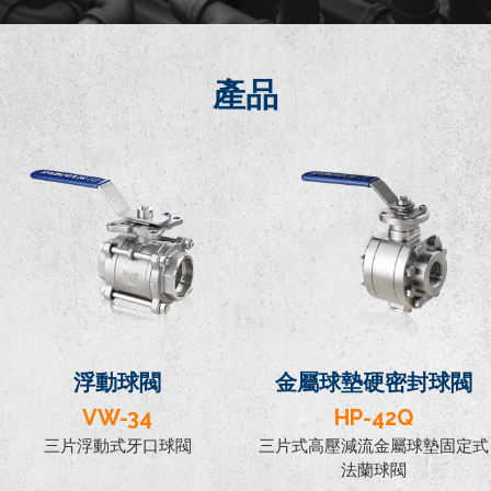
產品
浮動球閥
金屬球墊硬密封球閥
VW-34
HP-42Q
三片浮動式牙口球閥
三片式高壓減流金屬球墊固定式
法蘭球閥